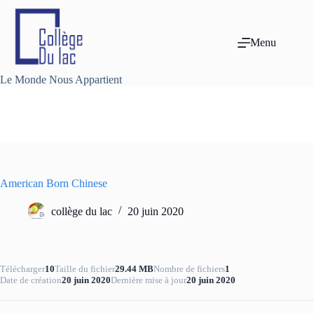
Passer
au
contenu
Menu
Le Monde Nous Appartient
American Born Chinese
collège du lac
20 juin 2020
Télécharger
10
Taille du fichier
29.44 MB
Nombre de fichiers
1
Date de création
20 juin 2020
Dernière mise à jour
20 juin 2020